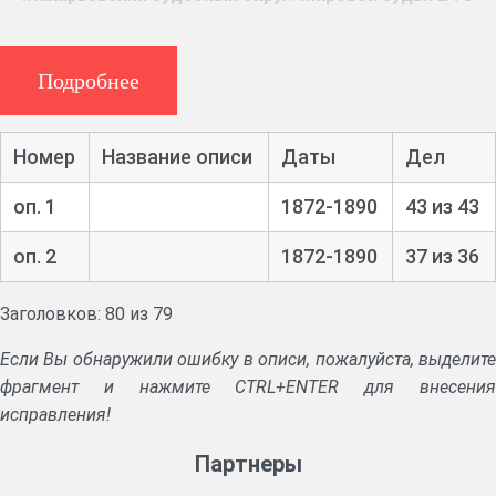
участка
Ф. 834, 24 ед. хр. (1872 – 1890 гг.)
Подробнее
Указы и циркуляры Правительствующего сената и
Министерства юстиции.
Номер
Название описи
Даты
Дел
Дела о наследстве, о нанесении оскорблений
оп. 1
1872-1890
43 из 43
полицейским, о незаконных порубках леса, о спорных
земельных владениях.
оп. 2
1872-1890
37 из 36
Заголовков: 80 из 79
Если Вы обнаружили ошибку в описи, пожалуйста, выделите
фрагмент и нажмите CTRL+ENTER для внесения
исправления!
Партнеры