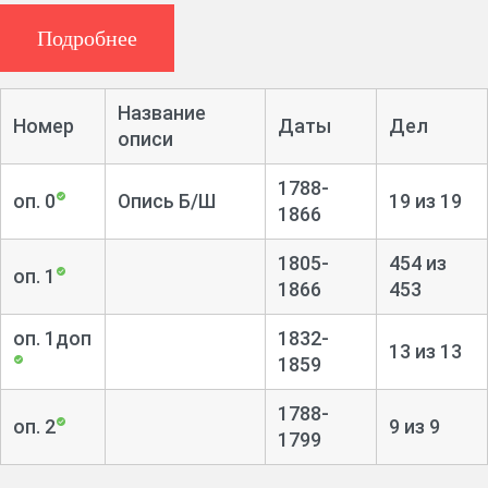
Указы губернского правления.
Журналы заседаний ратуши.
Подробнее
Книги прихода и расхода денежных сумм и гербовой
бумаги. Маклерские книги.
Дела о вводе во владение имениями, о спорной земле, о
Название
Номер
Даты
Дел
взыскании денег, незаконной продаже вина.
описи
1788-
оп. 0
Опись Б/Ш
19 из 19
1866
1805-
454 из
оп. 1
1866
453
оп. 1доп
1832-
13 из 13
1859
1788-
оп. 2
9 из 9
1799