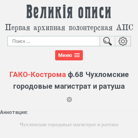
Великія описи
Первая архивная волонтерская АИС
Меню
ГАКО-Кострома
ф.68 Чухломские
городовые магистрат и ратуша
Аннотация:
Чухломские городовые магистрат и ратуша
Ф. 68, 146 ед. хр. (1788 – 1866 гг.)