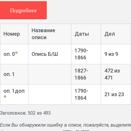
Указы Правительствующего сената, губернского
правления.
Подробнее
Журналы и протоколы заседаний ратуши.
Книги записи прихода и расхода денежных сумм. Книги
записи векселей, заемных писем, доверенностей и договоров.
Название
Номер
Даты
Дел
Дела о вводе во владение имениями, о взыскании
описи
денежных сумм, о кражах, нанесении оскорблений,
1790-
раскольниках.
оп. 0
Опись Б/Ш
9 из 9
1866
Формулярные списки чиновников.
1827-
472 из
оп. 1
1866
471
оп. 1доп
1790-
21 из 23
1864
Заголовков: 502 из 493
Если Вы обнаружили ошибку в описи, пожалуйста, выделите