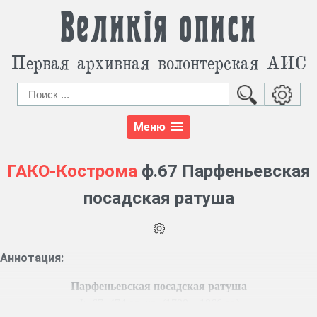
Великія описи
Первая архивная волонтерская АИС
Меню
ГАКО-Кострома
ф.67 Парфеньевская
посадская ратуша
Аннотация:
Парфеньевская посадская ратуша
Ф. 67, 474 ед. хр. (1790 – 1866 гг.)