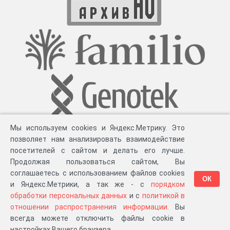
text-align: center;} h2 {font-size: 1.34rem; text-align: center;}
h3 {font-size: 1.3rem; text-align: center;} h4 {font-size: 1.25rem;
text-align: center;} h5 {font-size: 1.18rem; text-align: center;}
h6 {font-size: 1.12rem; text-align: center;}
Мы используем cookies и Яндекс.Метрику. Это
позволяет нам анализировать взаимодействие
посетителей с сайтом и делать его лучше.
Продолжая пользоваться сайтом, Вы
соглашаетесь с использованием файлов cookies
ОК
и Яндекс.Метрики, а так же - с
порядком
обработки персональных данных
и с
политикой в
Разработка компании «
Великіе предки
», 2023-2026 гг.
Блог
.
Суть проекта
.
отношении распространения информации
. Вы
Персональные данные
.
Распространение информации
.
ЧаВО
.
Сборка 111.35
всегда можете отключить файлы cookie в
в «Мои документы»
настройках Вашего браузера.