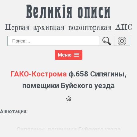
Великія описи
Первая архивная волонтерская АИС
Меню
ГАКО-Кострома
ф.658 Сипягины,
помещики Буйского уезда
Аннотация:
Сипягины, помещики Буйского уезда