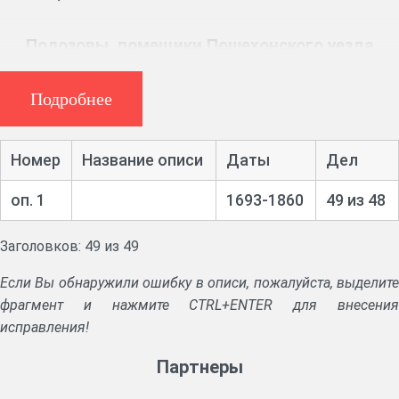
Полозовы, помещики Пошехонского уезда
Ярославской и Галичского уезда Костромской
губерний
Подробнее
Ф. 650, 18 ед. хр. (1715 – 1848 гг.)
Номер
Название описи
Даты
Дел
Дела о вводе в наследство, о продаже имений. Судебные дела.
оп. 1
1693-1860
49 из 48
Купчие на имения Полозовых, меновая, запродажная записи,
отпускной билет, квитанции денежных сборов.
Заголовков: 49 из 49
Если Вы обнаружили ошибку в описи, пожалуйста, выделите
фрагмент и нажмите CTRL+ENTER для внесения
исправления!
Партнеры