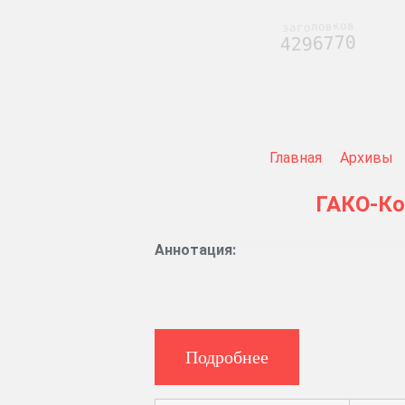
заголовков
4296770
Главная
Архивы
ГАКО-К
Аннотация:
Указы и предписания губернского
Журналы и протоколы заседаний 
Подробнее
Книги записи договоров, заемных п
Дела об отводе земельных участков, 