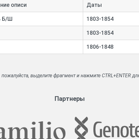
одов, о ценах на хлеб и фураж.
ние описи
Даты
ву и купечеству.
 Б/Ш
1803-1854
1803-1854
1806-1848
, пожалуйста, выделите фрагмент и нажмите CTRL+ENTER дл
Партнеры