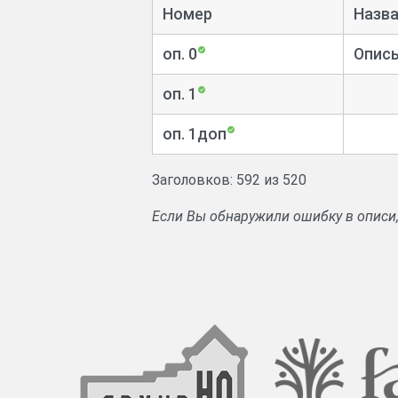
Сведения о количестве фабрик и зав
Номер
Назва
Документы о приписке к мещанст
оп. 0
Опись
Сведения о раскольниках.
оп. 1
оп. 1доп
Заголовков: 592 из 520
Если Вы обнаружили ошибку в описи