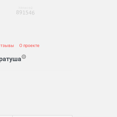
записей
891546
Отзывы
О проекте
 ратуша