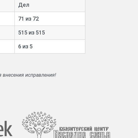
Дел
71 из 72
515 из 515
6 из 5
я внесения исправления!