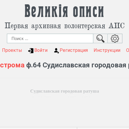
Великія описи
Первая архивная волонтерская АИС
Проекты
Войти
Регистрация
Инструкции
острома
ф.64 Судиславская городовая
Судиславская городовая ратуша
Ф. 64, 389 ед. хр. (1803 – 1854 гг.)
 правления.
ратуши.
исем, векселей, контрактов.
о вводе во владение и разделе имений.