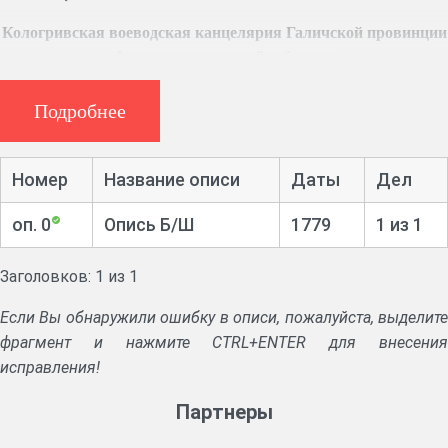
Кологривская воеводская канцелярия Галичской провинции
Архангелогородской губернии
Ф. 6, 1 ед. хр. (1779 г.)
Указ Галичской провинциальной канцелярии о
Подробнее
разрешении спора о недвижимом имении.
Номер
Название описи
Даты
Дел
оп. 0
Опись Б/Ш
1779
1 из 1
Заголовков: 1 из 1
Если Вы обнаружили ошибку в описи, пожалуйста, выделите
фрагмент и нажмите CTRL+ENTER для внесения
исправления!
Партнеры