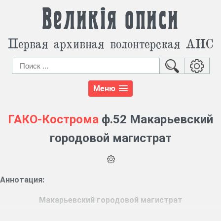
Великія описи
Первая архивная волонтерская АИС
Меню
ГАКО-Кострома
ф.52 Макарьевский
городовой магистрат
Аннотация:
Макарьевский городовой магистрат
Ф. 52, 382 ед. хр. (1799 – 1866 гг.)