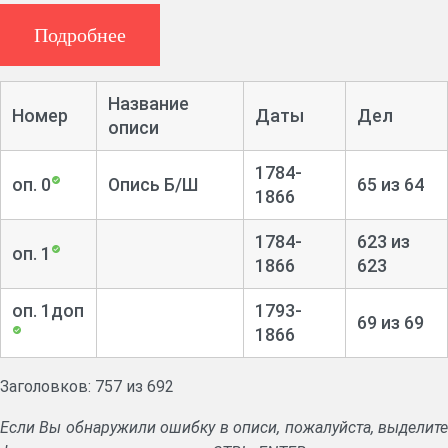
Подробнее
Указы губернского правления.
Журналы и протоколы заседаний и магистрата.
Название
Номер
Даты
Дел
Книги записи прихода и расхода денежных сумм.
описи
Дела о вводе во владение имениями. Книги записи
1784-
оп. 0
Опись Б/Ш
65 из 64
договоров, условий и контрактов.
1866
Формулярные списки чиновников.
1784-
623 из
оп. 1
1866
623
оп. 1доп
1793-
69 из 69
1866
Заголовков: 757 из 692
Если Вы обнаружили ошибку в описи, пожалуйста, выделите