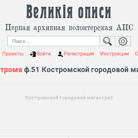
Великія описи
Первая архивная волонтерская АИС
Проекты
Войти
Регистрация
Инструкции
строма
ф.51 Костромской городовой м
Костромской городовой магистрат
Ф. 51, 1625 ед. хр. (1782 – 1863 гг.)
, губернского правления, казенной палаты, палаты уго
азы магистрата городским старшинам.