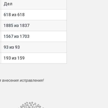
Дел
618 из 618
же земельных участков и домов, о
1885 из 1837
лерские книги.
1567 из 1703
93 из 93
193 из 159
я внесения исправления!