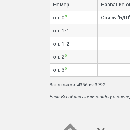
Номер
Название о
Книги прихода и расхода денежных
оп. 0
Опись "Б/Ш
Дела о вводе во владение имения
взыскании долгов, об описи имений 
оп. 1-1
Книги записи духовных завещаний, 
оп. 1-2
Книги записи костромских купцов п
оп. 2
Сведения о фабриках и заводах, цен
оп. 3
Дела об отдаче в аренду рыбных лов
Заголовков: 4356 из 3792
Дела о кражах, о проведении рекру
Если Вы обнаружили ошибку в описи
Сведения о присвоении чинов, о наз