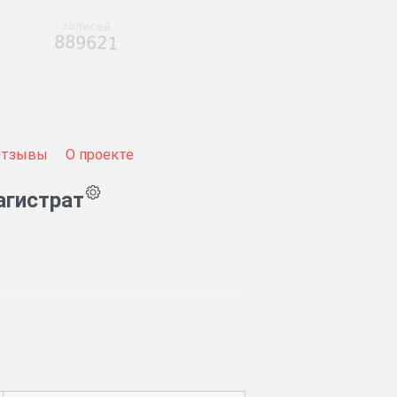
записей
889621
Отзывы
О проекте
агистрат
ловного суда.