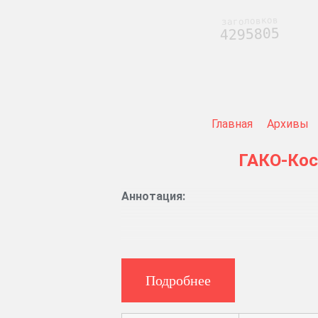
заголовков
4295805
Главная
Архивы
ГАКО-Ко
Аннотация:
Подробнее
Указы Правительствующего сената
Журналы заседаний магистрата. Ук