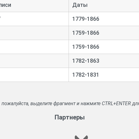
писи
Даты
 сумм.
"
1779-1866
ми, о спорных земельных владениях, о купле и прода
за долги.
1759-1866
доверенностей, заемных писем и векселей, прошений. Мак
1759-1866
о гильдиям с указанием основного капитала.
1782-1863
ах на лесные товары, провиант и фураж.
1782-1831
ель на реках Волге и Костроме.
тских наборов.
, пожалуйста, выделите фрагмент и нажмите CTRL+ENTER дл
начении пенсий.
Партнеры