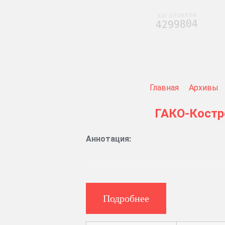
заголовков
4299804
Главная
Архивы
ГАКО-Кост
Аннотация:
Указы и циркуляры Министерства вну
Топографическое описание г. Кол
Подробнее
Сведения о сборе оброка с крес
Книга записи военных кантонис