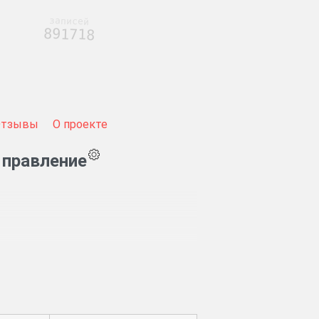
записей
891718
Отзывы
О проекте
 правление
равлений, казенной палаты.
ей и церквей.