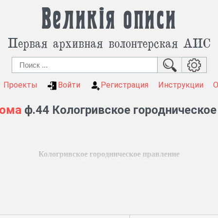
Великія описи
Первая архивная волонтерская АИС
Проекты
Войти
Регистрация
Инструкции
рома
ф.44 Кологривское городническое
Кологривское городническое правление
Ф. 44, 25 ед. хр. (1786 – 1853 гг.)
тренних дел, губернатора, наместнического и губернского п
огрива (1791).
тьян. Предписания о сборе пожертвований на постройку монастыр
тов, воспитывающихся у родственников.