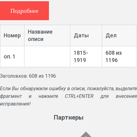
Указы Синода.
Журналы заседаний правления училища, съезда
Подробнее
духовенства.
Книги прихода и расхода денежных сумм.
Рапорты смотрителей училищ. Отчеты об учебной и
Название
Номер
Даты
Дел
воспитательной работе.
описи
Ведомости учеников уездного и приходских духовных
1815-
608 из
училищ. Ведомости экзаменационные и успеваемости
оп. 1
1919
1196
учащихся, сведения о неуспевающих учениках. Журналы записи
проступков учеников.
Прошения о зачислении в училище и выдаче пособий
Заголовков: 608 из 1196
малоимущим ученикам. Свидетельства об окончании училища.
Если Вы обнаружили ошибку в описи, пожалуйста, выделите
фрагмент и нажмите CTRL+ENTER для внесения
исправления!
Партнеры