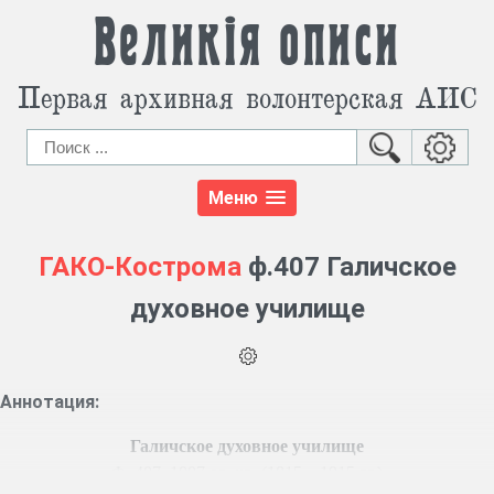
Великія описи
Первая архивная волонтерская АИС
Меню
ГАКО-Кострома
ф.407 Галичское
духовное училище
Аннотация:
Галичское духовное училище
Ф. 407, 1007 ед. хр. (1815 – 1915 гг.)