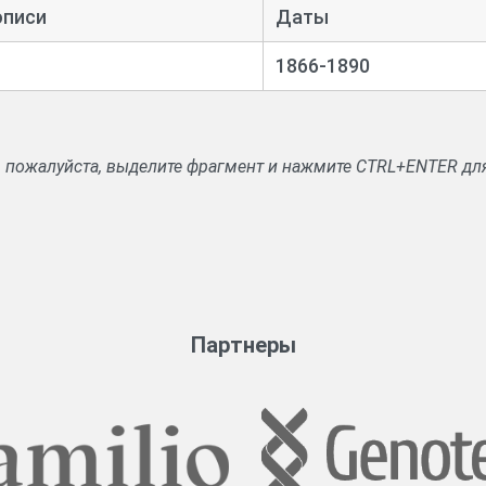
описи
Даты
осстановлении прав на имения, о спорных имениях, о духовных за
1866-1890
Ведомости движения дел уголовного судопроизводства
, пожалуйста, выделите фрагмент и нажмите CTRL+ENTER дл
Партнеры