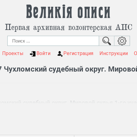
Великія описи
Первая архивная волонтерская АИС
Проекты
Войти
Регистрация
Инструкции
 Чухломский судебный округ. Мировой
омский судебный округ. Мировой судья 1-го уч
Ф. 357, 161 ед. хр. (1866 – 1890 гг.)
х в кассу мирового судьи.