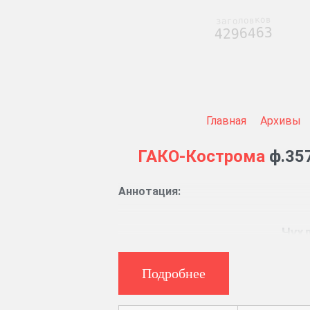
заголовков
4296463
Главная
Архивы
ГАКО-Кострома
ф.357
Аннотация:
Чухл
Подробнее
Сведения о доходах, поступивши