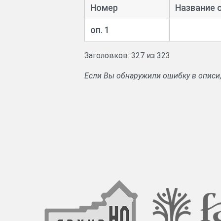
Номер
Название 
Дела о вводе во владение имениями, о в
Дела о незаконных порубках леса.
оп. 1
Заголовков: 327 из 323
Если Вы обнаружили ошибку в описи