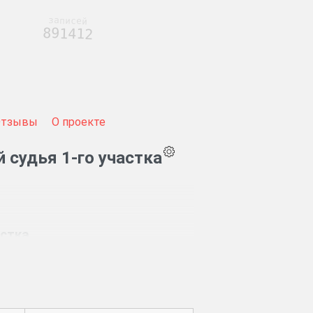
записей
891412
Отзывы
О проекте
 судья 1-го участка
астка