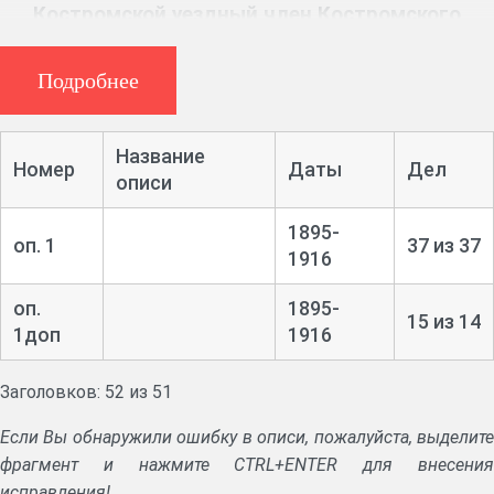
Костромской уездный член Костромского
окружного суда
Подробнее
Ф. 345, 12 ед. хр. (1895 – 1916 гг.)
Список селений Костромского уезда и округа.
Название
Номер
Даты
Дел
описи
Дела о нарушениях строительного устава, самовольном уходе
с работы, о незаконном открытии заведения, о сохранении
1895-
имущества умерших граждан.
оп. 1
37 из 37
1916
оп.
1895-
15 из 14
1доп
1916
Заголовков: 52 из 51
Если Вы обнаружили ошибку в описи, пожалуйста, выделите
фрагмент и нажмите CTRL+ENTER для внесения
исправления!