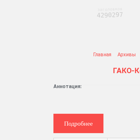
заголовков
4290297
Главная
Архивы
ГАКО-К
Аннотация:
Указы Синода и консистории.
Журналы правления.
Подробнее
Ведомости прихода и расхода д
Рапорты священников об открыти