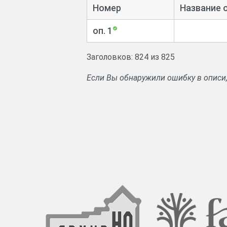
Сведения о детях, проживающих 
Номер
Название 
Прошения священно- и церковно
оп. 1
священно- и церковнослужителей.
Заголовков: 824 из 825
Если Вы обнаружили ошибку в описи