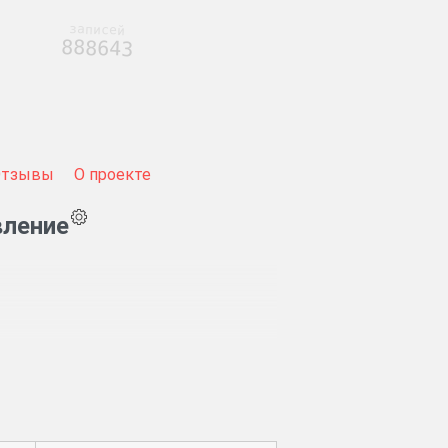
записей
888643
Отзывы
О проекте
вление
аже училищного дома в г. Галиче.