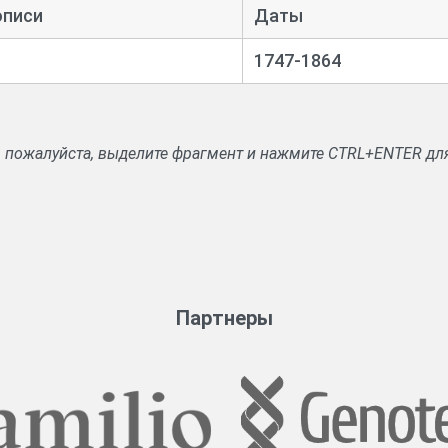
в приходах, списки солдатских детей. Сведения о раскольниках.
описи
Даты
служителей об определении на службу. Сведения о белом ду
1747-1864
, пожалуйста, выделите фрагмент и нажмите CTRL+ENTER дл
Партнеры