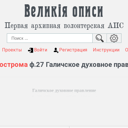
Великія описи
Первая архивная волонтерская АИС
Проекты
Войти
Регистрация
Инструкции
острома
ф.27 Галичское духовное пра
Галичское духовное правление
Ф. 27, 670 ед. хр. (1747
–
1864 гг.)
енежных сумм.
и училищ при церквях, строительстве здания семинарии, о прод