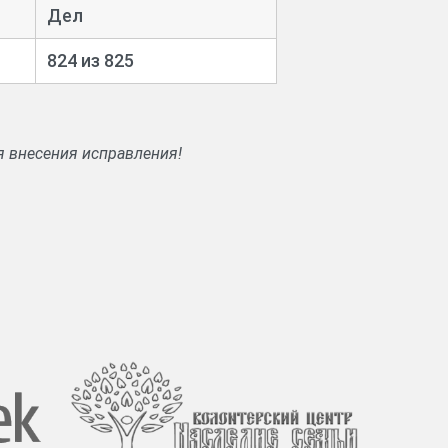
Дел
ховенстве. Дела об имуществе умерших
824 из 825
я внесения исправления!