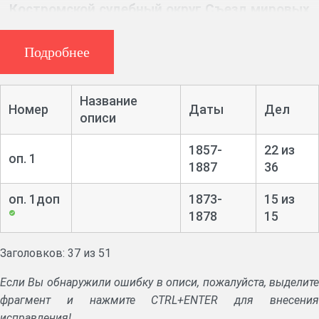
Костромской судебный округ.Съезд мировых
судей Костромского судебного округа
Подробнее
Ф. 265, 8 ед. хр. (1873 – 1887 гг.)
Название
Дело по обвинению содержателей булочных в
Номер
Даты
Дел
описи
антисанитарии.
1857-
22 из
Формулярные списки чиновников.
оп. 1
1887
36
оп. 1доп
1873-
15 из
1878
15
Заголовков: 37 из 51
Если Вы обнаружили ошибку в описи, пожалуйста, выделите
фрагмент и нажмите CTRL+ENTER для внесения
исправления!