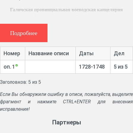
Галичская провинциальная воеводская канцелярия
Архангелогородской губернии
Ф. 240, 18 ед. хр. (1728 – 1778 гг.)
Указы Правительствующего сената.
Подробнее
Дела о кражах и незаконных порубках лесов, о выдач
оброчных грамот на рыбные ловли.
Номер
Название описи
Даты
Дел
Ревизские сказки на крестьян. Выписки из писцовых
книг об отказе имений.
оп. 1
1728-1748
5 из 5
Заголовков: 5 из 5
Если Вы обнаружили ошибку в описи, пожалуйста, выделите
фрагмент и нажмите CTRL+ENTER для внесения
исправления!
Партнеры