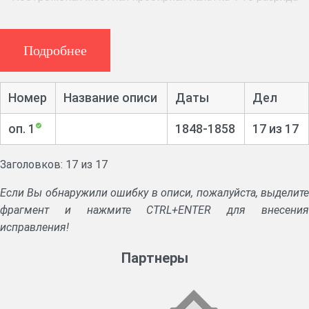
Ф. 202, 6 ед. хр. (1853 – 1858 гг.)
Подробнее
Предписания и указы Министерства финансов,
губернского правления.
Номер
Название описи
Даты
Дел
Свидетельства, выданные мастерам золотых и
серебряных дел. Списки мастеров.
оп. 1
1848-1858
17 из 17
Заголовков: 17 из 17
Если Вы обнаружили ошибку в описи, пожалуйста, выделите
фрагмент и нажмите CTRL+ENTER для внесения
исправления!
Партнеры