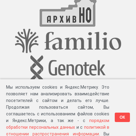
Мы используем cookies и Яндекс.Метрику. Это
позволяет нам анализировать взаимодействие
посетителей с сайтом и делать его лучше.
Продолжая пользоваться сайтом, Вы
соглашаетесь с использованием файлов cookies
ОК
и Яндекс.Метрики, а так же - с
порядком
обработки персональных данных
и с
политикой в
Разработка компании «
Великіе предки
», 2023-2026 гг.
Блог
.
Суть проекта
.
отношении распространения информации
. Вы
Персональные данные
.
Распространение информации
.
ЧаВО
.
Сборка 111.39