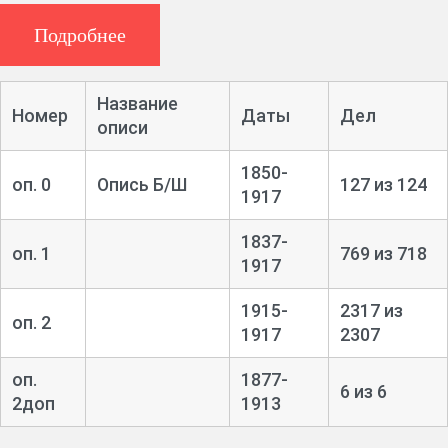
Костромской губернский статистический
Подробнее
комитет
Название
Ф. 161, 1314 ед. хр. (1854 – 1917 гг.)
Номер
Даты
Дел
описи
Циркуляры Министерства внутренних дел,
1850-
Центрального и губернского статистических комитетов.
оп. 0
Опись Б/Ш
127 из 124
1917
Журналы заседаний. Отчеты о деятельности
комитета.
1837-
оп. 1
769 из 718
1917
Списки населенных пунктов. Статистические
сведения о городах и уездах губернии. Оценочные
1915-
2317 из
оп. 2
таблицы.
1917
2307
Ведомости податей и недоимок, поступления
оп.
1877-
6 из 6
мирских и частных сборов, сборов акцизов, казенной
2доп
1913
продажи спиртных напитков.