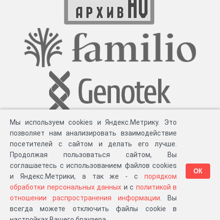
Мы используем cookies и Яндекс.Метрику. Это
позволяет нам анализировать взаимодействие
посетителей с сайтом и делать его лучше.
Продолжая пользоваться сайтом, Вы
соглашаетесь с использованием файлов cookies
ОК
и Яндекс.Метрики, а так же - с
порядком
обработки персональных данных
и с
политикой в
Разработка компании «
Великіе предки
», 2023-2026 гг.
Блог
.
Суть проекта
.
отношении распространения информации
. Вы
Персональные данные
.
Распространение информации
.
ЧаВО
.
Сборка 111.35
всегда можете отключить файлы cookie в
в «Мои документы»
настройках Вашего браузера.