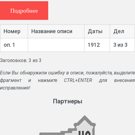
Костромское губернское раскладочное
Подробнее
присутствие
Номер
Название описи
Даты
Дел
Ф. 155, 1 ед. хр. (1912 г.)
Заявления владельцев торговых предприятий в
оп. 1
1912
3 из 3
Солигаличское раскладочное присутствие по
раскладочному сбору.
Заголовков: 3 из 3
Если Вы обнаружили ошибку в описи, пожалуйста, выделите
фрагмент и нажмите CTRL+ENTER для внесения
исправления!
Партнеры