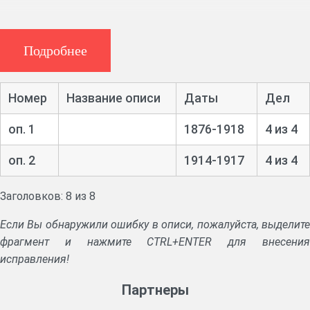
Солигаличское уездное по воинской
Подробнее
повинности присутствие
Номер
Название описи
Даты
Дел
Ф. 154, 6 ед. хр. (1913 – 1917 гг.)
Журналы присутствия.
оп. 1
1876-1918
4 из 4
Сведения о воинских чинах и ратниках ополчения,
оп. 2
1914-1917
4 из 4
уволенных со службы. Дела о назначении пенсий.
Заголовков: 8 из 8
Если Вы обнаружили ошибку в описи, пожалуйста, выделите
фрагмент и нажмите CTRL+ENTER для внесения
исправления!
Партнеры