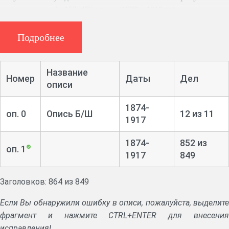
Ф. 153, 473 ед. хр. (1879 – 1918 гг.)
Циркуляры Министерства внутренних дел и губернатора.
Журналы и протоколы присутствия.
Подробнее
Приговоры сельских сходов, рапорты волостных
правлений.
Списки офицеров ополчения.
Название
Номер
Даты
Дел
Призывные списки ополченцев, списки уволенных в
описи
запас. Послужные списки военнообязанных. Посемейные
1874-
списки купцов и мещан, подлежащих исполнению воинской
оп. 0
Опись Б/Ш
12 из 11
1917
повинности.
Переписка о составлении призывных списков, о
1874-
852 из
доставлении выписок из метрических книг.
оп. 1
1917
849
Дела о назначении льгот по призыву по семейному
положению.
Заголовков: 864 из 849
Если Вы обнаружили ошибку в описи, пожалуйста, выделите
фрагмент и нажмите CTRL+ENTER для внесения
исправления!