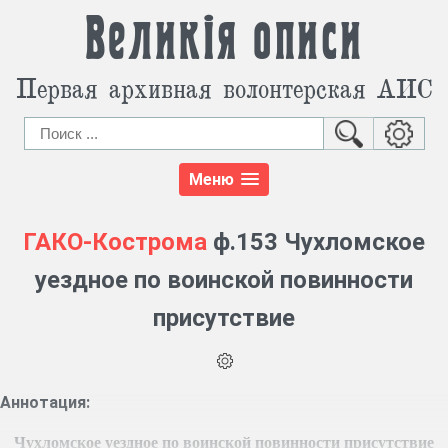
Великія описи
Первая архивная волонтерская АИС
Меню
ГАКО-Кострома
ф.153 Чухломское
уездное по воинской повинности
присутствие
Аннотация:
Чухломское уездное по воинской повинности присутствие