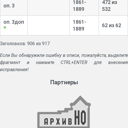
1861-
472 из
Дела о проведении рекрутских наборов, об открытии
оп. 3
1889
532
военно-конных участков.
Формулярные списки чиновников присутствия, списки о
оп. 3доп
1861-
62 из 62
награждении орденами. Прошения об определении на службу.
1889
Заголовков: 906 из 917
Если Вы обнаружили ошибку в описи, пожалуйста, выделите
фрагмент и нажмите CTRL+ENTER для внесения
исправления!
Партнеры