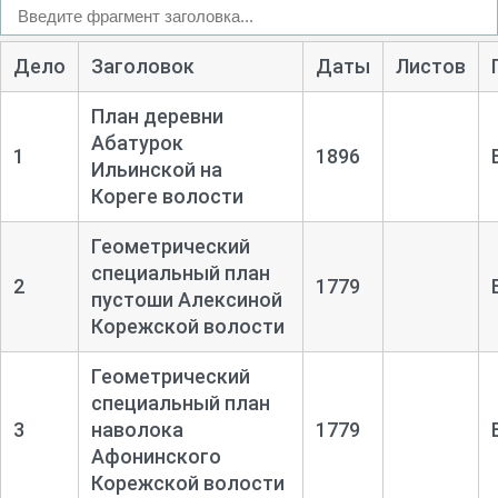
Дело
Заголовок
Даты
Листов
План деревни
Абатурок
1
1896
Ильинской на
Кореге волости
Геометрический
специальный план
2
1779
пустоши Алексиной
Корежской волости
Геометрический
специальный план
3
наволока
1779
Афонинского
Корежской волости