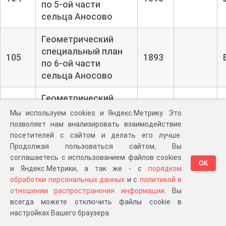
по 5-
ой части
сельца Аносово
Геометрический
специальный план
105
1893
по 6-
ой части
сельца Аносово
Геометрический
специальный план
Мы используем cookies и Яндекс.Метрику. Это
106
1893
по 7-
ой части
позволяет нам анализировать взаимодействие
сельца Аносово
посетителей с сайтом и делать его лучше.
Продолжая пользоваться сайтом, Вы
Геометрический
соглашаетесь с использованием файлов cookies
ОК
специальный план
и Яндекс.Метрики, а так же - с
порядком
107
1893
обработки персональных данных
и с
политикой в
по 8-
ой части
отношении распространения информации
. Вы
сельца Аносово
всегда можете отключить файлы cookie в
настройках Вашего браузера.
Геометрический