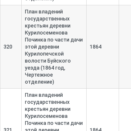
План владений
государственных
крестьян деревни
Курилосеменова
Починка по части дачи
320
этой деревни
1864
Курилопечской
волости Буйского
уезда (1864 год,
Чертежное
отделение)
План владений
государственных
крестьян деревни
Курилосеменова
Починка по части дачи
321
этой деревни
1864