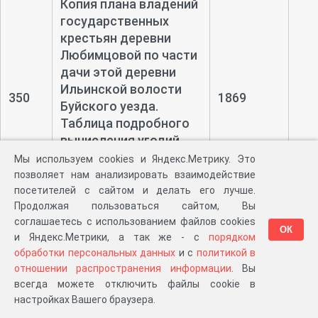
Копия плана владений
государственных
крестьян деревни
Любимцовой по части
дачи этой деревни
Ильинской волости
350
1869
Буйского уезда.
Таблица подробного
вычисления угодий
(1869 год, Чертежное
Мы используем cookies и Яндекс.Метрику. Это
отделение, Буйский
позволяет нам анализировать взаимодействие
уезд)
посетителей с сайтом и делать его лучше.
Продолжая пользоваться сайтом, Вы
Копия плана владений
соглашаетесь с использованием файлов cookies
ОК
и Яндекс.Метрики, а так же - с
порядком
государственных
обработки персональных данных
и с
политикой в
крестьян деревни
отношении распространения информации
. Вы
Любимцовой по
всегда можете отключить файлы cookie в
пустоши Катачкиной
351
1869
настройках Вашего браузера.
Ильинской волости