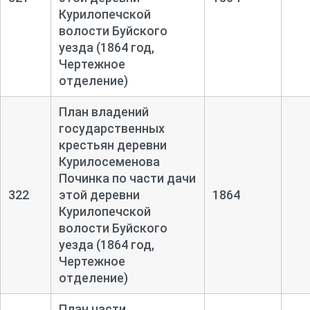
Курилопечской
волости Буйского
уезда (1864 год,
Чертежное
отделение)
План владений
государственных
крестьян деревни
Курилосеменова
Починка по части дачи
322
этой деревни
1864
Курилопечской
волости Буйского
уезда (1864 год,
Чертежное
отделение)
План части