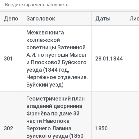
Дело
Заголовок
Даты
Ли
Межевя книга
коллежской
советницы Ватениной
А.И. по пустоши Мысы
301
28.01.1844
и Плосковой Буйского
уезда (1844 год,
Чертёжное отделение.
Буйский уезд)
Геометрический план
владений дворянина
Френёва по даче 3й
части Наволока
302
Верхнего Лавина
1850
Буйского уезда (1850