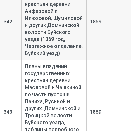
крестьян деревни
Анферовой и
Илюховой, Шумиловой
342
1869
и других Домнинской
волости Буйского
уезда (1869 год,
Чертежное отделение,
Буйский уезд)
Планы владений
государственных
крестьян деревни
Масловой и Чашкиной
по части пустоши
Паниха, Русиной и
других. Домнинской и
343
1869
Троицкой волости
Буйского уезда,
таблицы подробного