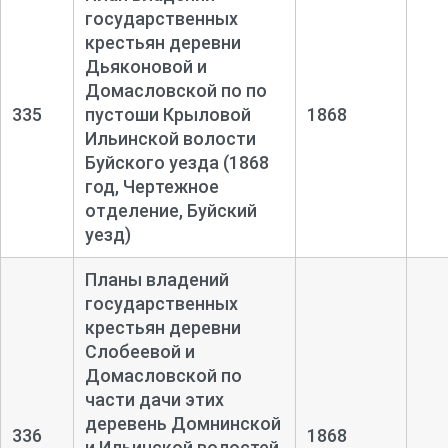
государственных
крестьян деревни
Дьяконовой и
Домасловской по по
335
пустоши Крыловой
1868
Ильинской волости
Буйского уезда (1868
год, Чертежное
отделение, Буйский
уезд)
Планы владений
государственных
крестьян деревни
Слобеевой и
Домасловской по
части дачи этих
деревень Домнинской
336
1868
и Ильинской волостей