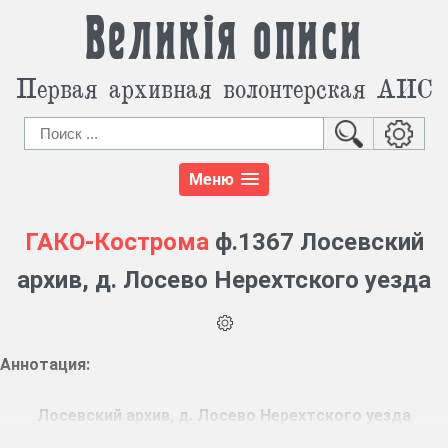
Великія описи
Первая архивная волонтерская АИС
Меню
ГАКО-Кострома
ф.1367 Лосевский
архив, д. Лосево Нерехтского уезда
Аннотация:
Лосевский архив, д. Лосево Нерехтского уезда