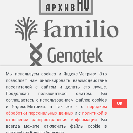
Мы используем cookies и Яндекс.Метрику. Это
позволяет нам анализировать взаимодействие
посетителей с сайтом и делать его лучше.
Продолжая пользоваться сайтом, Вы
соглашаетесь с использованием файлов cookies
ОК
и Яндекс.Метрики, а так же - с
порядком
обработки персональных данных
и с
политикой в
Разработка компании «
Великіе предки
», 2023-2026 гг.
Блог
.
Суть проекта
.
отношении распространения информации
. Вы
Персональные данные
.
Распространение информации
.
ЧаВО
.
Сборка 111.35
всегда можете отключить файлы cookie в
в «Мои документы»
настройках Вашего браузера.