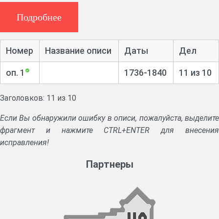
Ф. 1367, 3 ед. хр. (1736 – 1840 гг.)
Подробнее
Явочные челобитные, исковые заявления, допросы,
сыски, решения и акты по судебным делам. Выводные
Номер
Название описи
Даты
Дел
записи на крестьянских дочерей.
оп. 1
1736-1840
11 из 10
Заголовков: 11 из 10
Если Вы обнаружили ошибку в описи, пожалуйста, выделите
фрагмент и нажмите CTRL+ENTER для внесения
исправления!
Партнеры