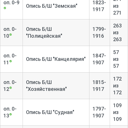
Документы о планировке и застройке губернского
оп. 0-9
1823-
Опись Б/Ш "Земская"
из
центра и уездных городов.
1917
271
Сведения о сети учебных заведений в губернии,
263
открытии гимназий и училищ, их деятельности. Переписка
оп. 0-
Опись Б/Ш
1799-
из
об открытии типографий, фотографий, библиотек, списки.
10
"Полицейская"
1916
263
Уставы общественных библиотек и читален, документы о
назначении заведующих и попечителей. Документы о
57
оп. 0-
1847-
проведении народных чтений. Афиши спектаклей,
Опись Б/Ш "Канцелярия"
из
11
1907
присланные на утверждение. Отчеты о
57
благотворительных спектаклях и концертах. Дела об
издании в губернии газет, документы о цензуре.
172
оп. 0-
Опись Б/Ш
1815-
из
12
"Хозяйственная"
1917
Переписка о строительстве больниц, о развитии
172
медицины и ветеринарии в губернии, документы о
холерных эпидемиях и эпизоотиях.
109
оп. 0-
1797-
Опись Б/Ш "Судная"
из
Сведения об организации почтового, телеграфного
13
1907
109
сообщения, устройстве телефонной связи.