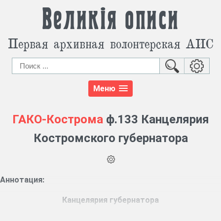
Великія описи
Первая архивная волонтерская АИС
Меню
ГАКО-Кострома
ф.133 Канцелярия
Костромского губернатора
Аннотация:
Канцелярия губернатора
Ф. 133, 25429 ед. хр. (1797 – 1917 гг.)