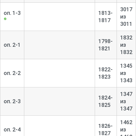
проходе через губернию воинских частей. Дела о
3017
оп. 1-3
1813-
формировании и роспуске ополчений, списки ратников
из
1817
ополчения (1812 – 1815). Переписка об оказании помощи
3011
беженцам из Западных губерний и прифронтовых
районов (1915).
1832
1798-
оп. 2-1
из
1821
Документы о приезде и пребывании в губернии
1832
царствующих особ, императора Николая II и членов
императорской семьи (1913).
1345
1822-
оп. 2-2
из
1823
Переписка о создании и закрытии учреждений, о
1343
назначении и перемещении должностных лиц.
Формулярные списки о службе чиновников, штатные
1347
1824-
расписания канцелярии.
оп. 2-3
из
1825
1347
1462
1826-
оп. 2-4
из
1827