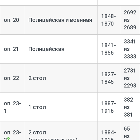
2692
1848-
оп. 20
Полицейская и военная
из
1870
2689
3341
1841-
оп. 21
Полицейская
из
1856
3333
2731
1827-
оп. 22
2 стол
из
1845
2293
382
оп. 23-
1887-
1 стол
из
1
1916
381
65
оп. 23-
2 стол
1884-
из
2
(дополнительная)
1916