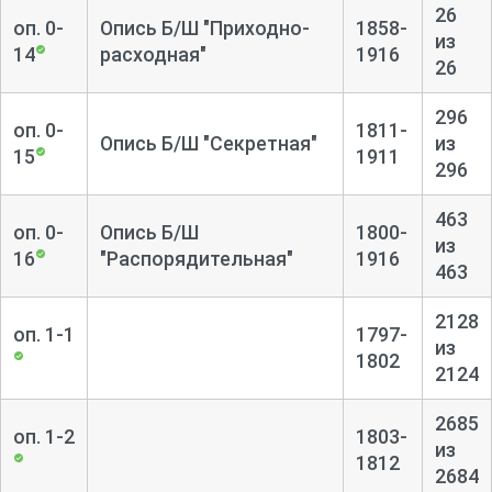
26
Рапорты и донесения о революционном движении
оп. 0-
Опись Б/Ш "Приходно-
1858-
из
в губернии, забастовках на фабриках. Переписка о
14
расходная"
1916
26
благонадежности уроженцев губернии, поднадзорных
гласным надзором полиции. О действовавших на
296
оп. 0-
1811-
территории губернии политических партиях, группах,
Опись Б/Ш "Секретная"
из
15
1911
союзах. Переписка о ссылке в губернию участников
296
польского восстания 1863 – 1864 гг.
463
оп. 0-
Опись Б/Ш
1800-
Прошения о выдаче паспортов и видов на жительство,
из
16
"Распорядительная"
1916
выдаче заграничных паспортов. Переписка о принятии
463
иностранных граждан в российское подданство.
Документы о представлении к наградам, присвоении
2128
оп. 1-1
1797-
чинов и почетного гражданства.
из
1802
2124
Донесения и сведения о количестве раскольников и сект,
молельнях.
2685
оп. 1-2
1803-
из
Дела о рекрутских наборах, прошения об освобождении
1812
2684
от рекрутской и воинской повинности, квартировании и