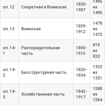
1495
1835-
оп. 12
Секретная и Воинская
из
1907
1490
1478
1859-
оп. 13
Воинская
из
1912
1472
819
оп. 14-
Распорядительная
1850-
из
1
часть
1915
823
1333
оп. 14-
1820-
Бесструктурная часть
из
2
1834
1331
1588
оп. 14-
1842-
Хозяйственная часть
из
3
1917
1584