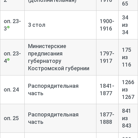
65
34
оп. 23-
1900-
3 стол
из
3
1916
34
Министерские
175
оп. 23-
предписания
1797-
из
4
губернатору
1917
116
Костромской губернии
1266
Распорядительная
1841-
оп. 24
из
часть
1877
1267
841
Распорядительная
1877-
оп. 25
из
часть
1888
843