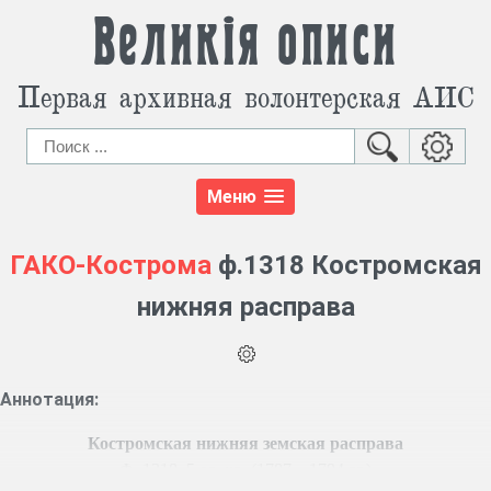
Великія описи
Первая архивная волонтерская АИС
Меню
ГАКО-Кострома
ф.1318 Костромская
нижняя расправа
Аннотация:
Костромская нижняя земская расправа
Ф. 1318, 5 ед. хр. (1787 – 1794 гг.)