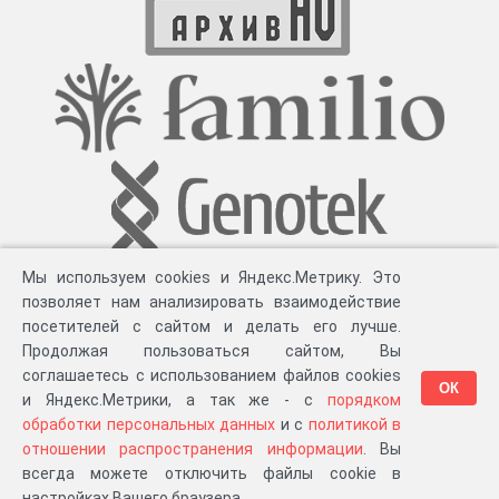
Мы используем cookies и Яндекс.Метрику. Это
позволяет нам анализировать взаимодействие
посетителей с сайтом и делать его лучше.
Продолжая пользоваться сайтом, Вы
соглашаетесь с использованием файлов cookies
ОК
и Яндекс.Метрики, а так же - с
порядком
обработки персональных данных
и с
политикой в
Разработка компании «
Великіе предки
», 2023-2026 гг.
Блог
.
Суть проекта
.
отношении распространения информации
. Вы
Персональные данные
.
Распространение информации
.
ЧаВО
.
Сборка 111.39
всегда можете отключить файлы cookie в
в «Мои документы»
настройках Вашего браузера.