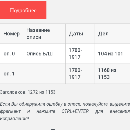
Указы Правительствующего сената, предписания
губернатора, наместнического и губернского правлений.
Подробнее
Дела о выборах дворян на должности в уездные
учреждения.
Алфавитные списки помещиков, сведения о количестве
Название
Номер
Даты
Дел
потомственных дворян. Прошения дворян о внесении в
описи
родословную книгу.
1780-
Дела о продаже имений. Окладные книги.
оп. 0
Опись Б/Ш
104 из 101
1917
Переписка о распределении натуральных повинностей, о
сборе денег на ополчение, о рекрутских наборах, о ценах на
1780-
1168 из
фураж, о хлебозапасных магазинах.
оп. 1
1917
1153
Дела об определении дворянских детей в учебные
заведения, о назначении пособий.
Формулярные списки чиновников, дела о перемещениях
Заголовков: 1272 из 1153
по службе.
Если Вы обнаружили ошибку в описи, пожалуйста, выделите
фрагмент и нажмите CTRL+ENTER для внесения
исправления!