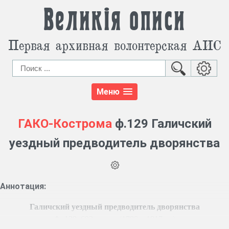
Великія описи
Первая архивная волонтерская АИС
Меню
ГАКО-Кострома
ф.129 Галичский
уездный предводитель дворянства
Аннотация:
Галичский уездный предводитель дворянства
Ф. 129, 692 ед. хр. (1780 – 1917 гг.)