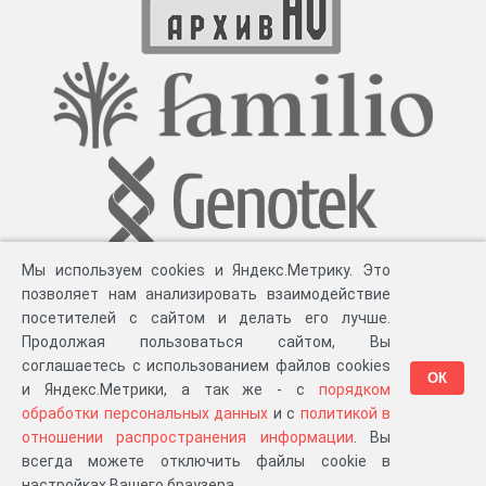
Мы используем cookies и Яндекс.Метрику. Это
позволяет нам анализировать взаимодействие
посетителей с сайтом и делать его лучше.
Продолжая пользоваться сайтом, Вы
соглашаетесь с использованием файлов cookies
ОК
и Яндекс.Метрики, а так же - с
порядком
обработки персональных данных
и с
политикой в
Разработка компании «
Великіе предки
», 2023-2026 гг.
Блог
.
Суть проекта
.
отношении распространения информации
. Вы
Персональные данные
.
Распространение информации
.
ЧаВО
.
Сборка 111.43
всегда можете отключить файлы cookie в
в «Мои документы»
настройках Вашего браузера.