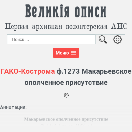
Великія описи
Первая архивная волонтерская АИС
Меню
ГАКО-Кострома
ф.1273 Макарьевское
ополченное присутствие
Аннотация:
Макарьевское ополченное присутствие
Ф. 1273, 1 ед. хр. (1855 г.)
Приемные росписи на ратников.