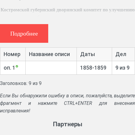
Костромской губернский дворянский комитет по улучшению
быта помещичьих крестьян
Ф. 123, 11 ед. хр. (1858 – 1859 гг.)
Постановления, распоряжения комитета.
Подробнее
Отчет о работе комитета. Книги прихода и расхода
денежных сумм.
Проект общего положения «Об улучшении быта
Номер
Название описи
Даты
Дел
помещичьих крестьян Костромской губернии».
оп. 1
1858-1859
9 из 9
Заголовков: 9 из 9
Если Вы обнаружили ошибку в описи, пожалуйста, выделите
фрагмент и нажмите CTRL+ENTER для внесения
исправления!
Партнеры