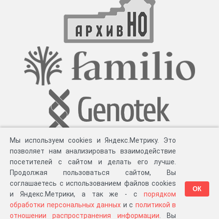
Мы используем cookies и Яндекс.Метрику. Это
позволяет нам анализировать взаимодействие
посетителей с сайтом и делать его лучше.
Продолжая пользоваться сайтом, Вы
соглашаетесь с использованием файлов cookies
ОК
и Яндекс.Метрики, а так же - с
порядком
обработки персональных данных
и с
политикой в
Разработка компании «
Великіе предки
», 2023-2026 гг.
Блог
.
Суть проекта
.
отношении распространения информации
. Вы
Персональные данные
.
Распространение информации
.
ЧаВО
.
Сборка 111.35