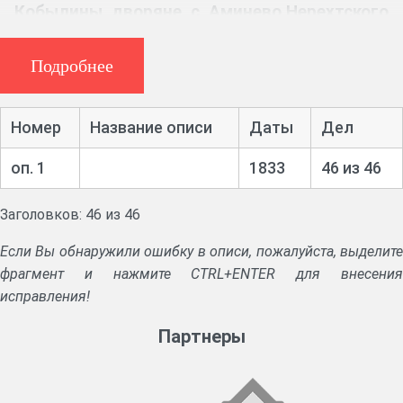
Кобылины, дворяне, с. Аминево Нерехтского
уезда
Подробнее
Ф. 1138, 7 ед. хр. (1833 г.)
Указы императора Николая I о следствии по делу
Номер
Название описи
Даты
Дел
декабристов (копии). Указы и инструкции о переписи
оп. 1
1833
46 из 46
населения в России.
Расписка губернской почтовой конторы.
Заголовков: 46 из 46
Ревизская сказка на крестьян.
Если Вы обнаружили ошибку в описи, пожалуйста, выделите
Схема исследования различных промыслов. Руководство по охоте.
фрагмент и нажмите CTRL+ENTER для внесения
исправления!
Партнеры