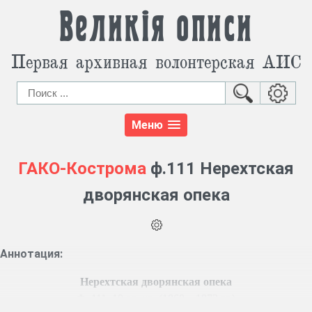
Великія описи
Первая архивная волонтерская АИС
Меню
ГАКО-Кострома
ф.111 Нерехтская
дворянская опека
Аннотация:
Нерехтская дворянская опека
Ф. 111, 10 ед. хр. (1860 – 1872 гг.)