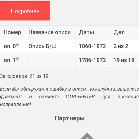
Указы и предписания губернского правления.
Журналы заседаний опеки.
Подробнее
Формулярный список о службе заседателя опеки П.Я.
Шульгина.
Номер
Название описи
Даты
Дел
оп. 0
Опись Б/Ш
1860-1872
2 из 2
оп. 1
1786-1872
19 из 19
Заголовков: 21 из 19
Если Вы обнаружили ошибку в описи, пожалуйста, выделите
фрагмент и нажмите CTRL+ENTER для внесения
исправления!
Партнеры