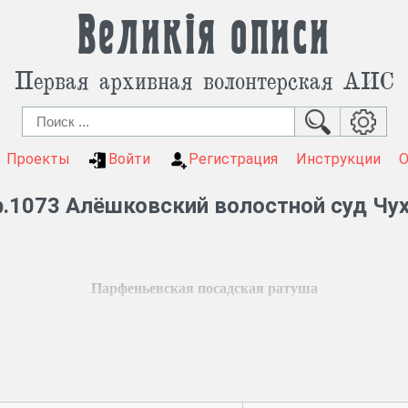
Великія описи
Первая архивная волонтерская АИС
Проекты
Войти
Регистрация
Инструкции
.1073 Алёшковский волостной суд Чу
Парфеньевская посадская ратуша
Ф. 67, 474 ед. хр. (1790 – 1866 гг.)
 губернского правления.
ратуши.
жных сумм. Книги записи векселей, заемных писем, доверен
о взыскании денежных сумм, о кражах, нанесении оскорблени