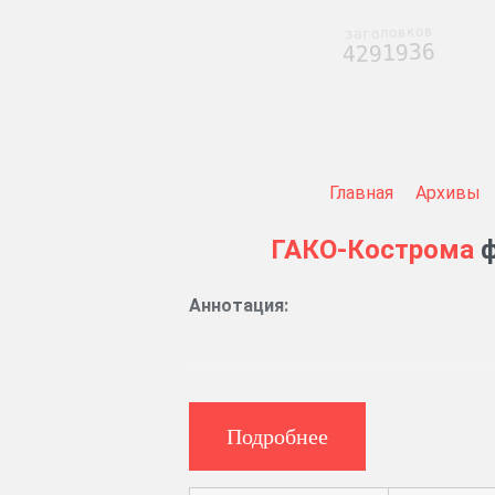
заголовков
4291936
Главная
Архивы
ГАКО-Кострома
ф
Аннотация:
Указы Правительствующего сената,
Журналы и протоколы заседаний 
Подробнее
Книги записи прихода и расхода дене
Дела о вводе во владение имениями, 