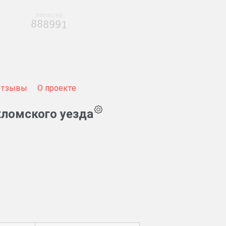
записей
888991
Отзывы
О проекте
хломского уезда
ностей и договоров.
й, раскольниках.