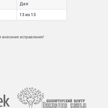
Дел
13 из 13
я внесения исправления!