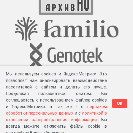
Мы используем cookies и Яндекс.Метрику. Это
позволяет нам анализировать взаимодействие
посетителей с сайтом и делать его лучше.
Продолжая пользоваться сайтом, Вы
соглашаетесь с использованием файлов cookies
ОК
и Яндекс.Метрики, а так же - с
порядком
обработки персональных данных
и с
политикой в
Разработка компании «
Великіе предки
», 2023-2026 гг.
Блог
.
Суть проекта
.
отношении распространения информации
. Вы
Персональные данные
.
Распространение информации
.
ЧаВО
.
Сборка 111.39
всегда можете отключить файлы cookie в
в «Мои документы»
настройках Вашего браузера.