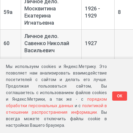
Личное дело.
Москвитина
1926 -
59а
8
Екатерина
1929
Игнатьевна
Личное дело.
60
Савенко Николай
1927
Васильевич
Личное дело. Спехин
61
1927
Мы используем cookies и Яндекс.Метрику. Это
Х.Г.
позволяет нам анализировать взаимодействие
посетителей с сайтом и делать его лучше.
Личное дело. Седов
Продолжая пользоваться сайтом, Вы
62
Вячеслав Павлович
соглашаетесь с использованием файлов cookies
ОК
и Яндекс.Метрики, а так же - с
порядком
Внесено 64 из 63 заявленных по
обработки персональных данных
и с
политикой в
Страница 1 из 1
1
описи единиц хранения
отношении распространения информации
. Вы
всегда можете отключить файлы cookie в
настройках Вашего браузера.
Опись набрали: Боянивская Надежда.