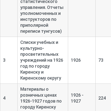
статистического
управления. Отчеты
уполномоченных и
инструкторов по
приполярной
переписи тунгусов)
Списки учебных и
культурно-
просветительных
3
учреждений на 1926
1926
73
год по городу
Киренску и
Киренскому округу
Материалы о
розничных ценах
1926 -
4
224
1926-
1927 годов по
1927
городу Киренску