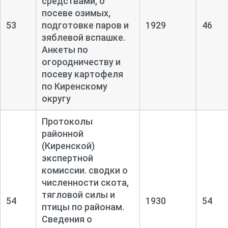
средствами, о
посеве озимых,
53
подготовке паров и
1929
46
зяблевой вспашке.
Анкеты по
огородничеству и
посеву картофеля
по Киренскому
округу
Протоколы
районной
(Киренской)
экспертной
комиссии. сводки о
численности скота,
тягловой силы и
54
1930
54
птицы по районам.
Сведения о