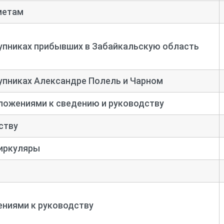
метам
упниках прибывших в Забайкальскую область
упниках Александре Полель и Чарном
ложениями к сведению и руководству
ству
иркуляры
ениями к руководству