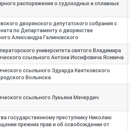
рного распоряжения о судоходных и сплавных
вского дворянского депутатского собрания с
Сената по Департаменту о дворянстве
ного Александра Галиновского
ператорского университета святого Владимира
ического ссыльного Антона Иосифовича Ясевича
ического ссыльного Эдуарда Квятковского
ородского Волынска
ического ссыльного Лукьяна Мачердич
тва государственному преступнику Николаю
щении прежних прав и об освобождении от