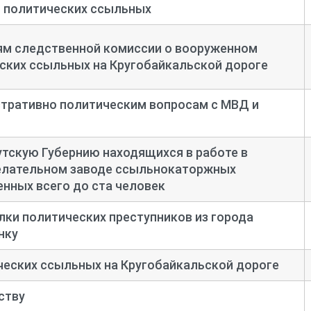
 политических ссыльных
ям следственной комиссии о вооруженном
ских ссыльных на Кругобайкальской дороге
стративно политическим вопросам с МВД и
утскую Губернию находящихся в работе в
елательном заводе ссыльнокаторжных
нных всего до ста человек
ки политических преступников из города
нку
ческих ссыльных на Кругобайкальской дороге
ству