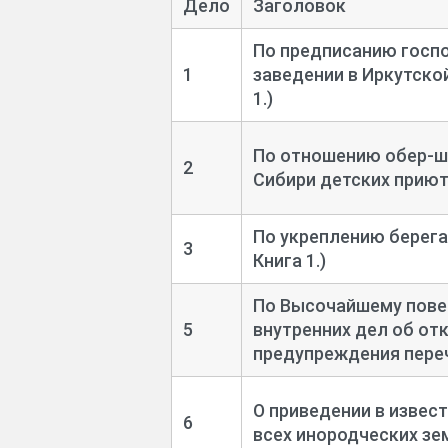
Дело
Заголовок
По предписанию госпо
1
заведении в Иркутской
1.)
По отношению обер-
ш
2
Сибири детских приюто
По укреплению берега 
3
Книга 1.)
По Высочайшему пове
5
внутренних дел об от
предупреждения перечн
О приведении в извес
6
всех инородческих зем