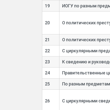
19
ИОГУ по разным пред
20
О политических прест
21
О политических прест
22
С циркулярными пред
23
К сведению и руковод
24
Правительственные ц
25
По разным предметам
26
С циркулярными свед