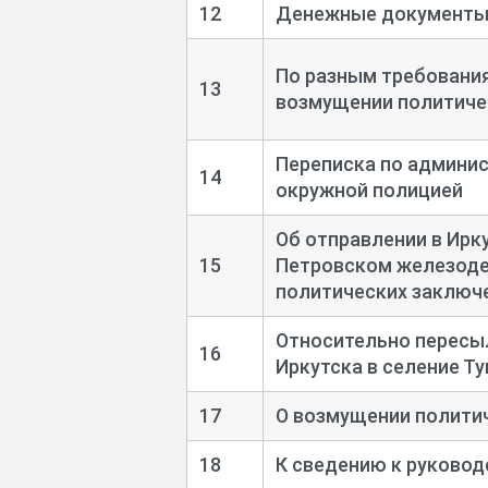
12
Денежные документы
По разным требовани
13
возмущении политиче
Переписка по админи
14
окружной полицией
Об отправлении в Ирк
15
Петровском железод
политических заключе
Относительно пересыл
16
Иркутска в селение Ту
17
О возмущении полити
18
К сведению к руковод