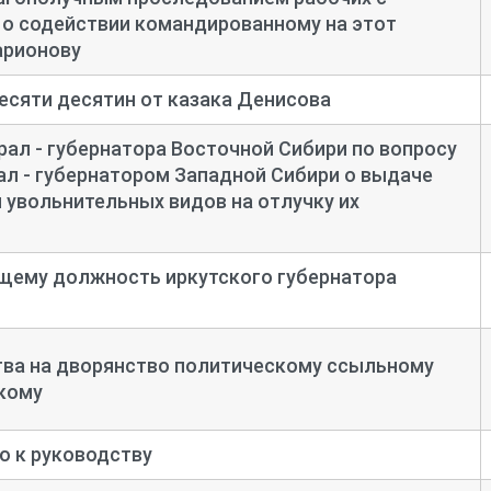
 о содействии командированному на этот
арионову
есяти десятин от казака Денисова
ал - губернатора Восточной Сибири по вопросу
л - губернатором Западной Сибири о выдаче
 увольнительных видов на отлучку их
щему должность иркутского губернатора
тва на дворянство политическому ссыльному
кому
ю к руководству