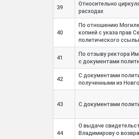
Относительно циркуля
39
расходах
По отношению Могиле
40
копией с указа прав 
политического ссыль
По отзыву ректора Им
41
с документами полит
С документами полит
42
полученными из Новг
43
С документами полит
О выдаче свидетельс
44
Владимирову о возвра