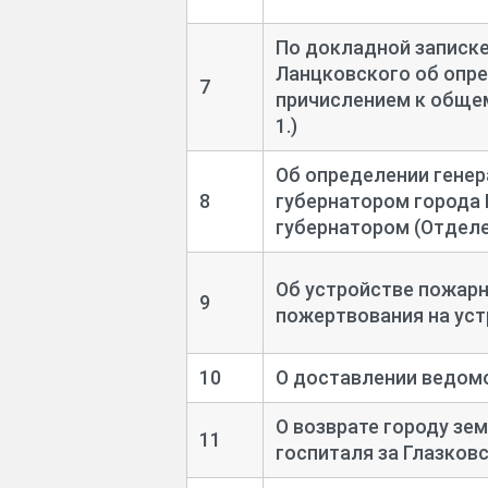
По докладной записке
Ланцковского об опре
7
причислением к общем
1.)
Об определении генер
8
губернатором города 
губернатором (Отделен
Об устройстве пожарн
9
пожертвования на уст
10
О доставлении ведомо
О возврате городу зе
11
госпиталя за Глазко