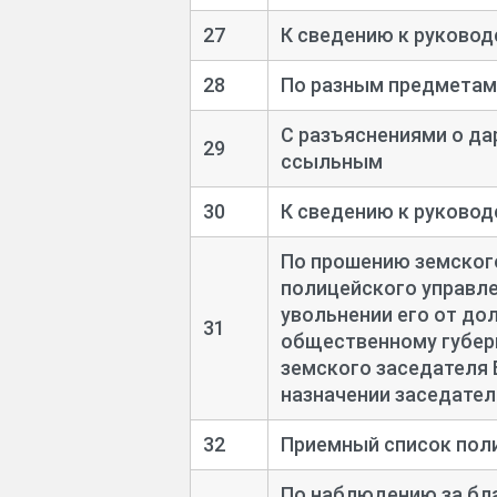
27
К сведению к руковод
28
По разным предметам
С разъяснениями о да
29
ссыльным
30
К сведению к руковод
По прошению земског
полицейского управл
увольнении его от до
31
общественному губер
земского заседателя 
назначении заседате
32
Приемный список пол
По наблюдению за бл