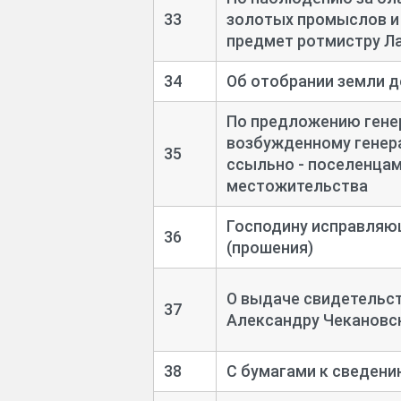
33
золотых промыслов и
предмет ротмистру Л
34
Об отобрании земли д
По предложению генер
возбужденному генера
35
ссыльно - поселенцам
местожительства
Господину исправляю
36
(прошения)
О выдаче свидетельс
37
Александру Чекановс
38
С бумагами к сведени