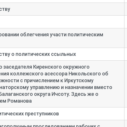
ству
ровании облегчения участи политическим
ству о политических ссыльных
о заседателя Киренского окружного
ения коллежского асессора Никольского об
лжности с причислением к Иркутскому
наторскому управлению и назначении вместо
Балаганского округа Ичсоту. Здесь же о
лем Романова
итических преступников
агополучным проследованием рабочих с