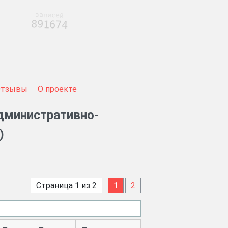
записей
891674
Отзывы
О проекте
Административно-
)
Страница 1 из 2
1
2