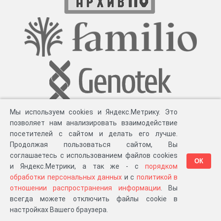
Мы используем cookies и Яндекс.Метрику. Это
позволяет нам анализировать взаимодействие
посетителей с сайтом и делать его лучше.
Продолжая пользоваться сайтом, Вы
соглашаетесь с использованием файлов cookies
ОК
и Яндекс.Метрики, а так же - с
порядком
обработки персональных данных
и с
политикой в
Разработка компании «
Великіе предки
», 2023-2026 гг.
Блог
.
Суть проекта
.
отношении распространения информации
. Вы
Персональные данные
.
Распространение информации
.
ЧаВО
.
Сборка 111.39
всегда можете отключить файлы cookie в
в «Мои документы»
настройках Вашего браузера.
…или в один из ваших проектов: