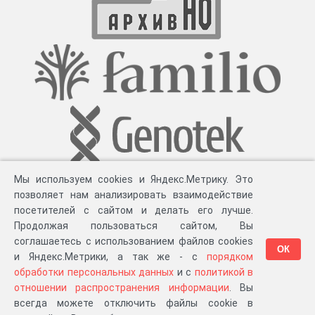
Мы используем cookies и Яндекс.Метрику. Это
позволяет нам анализировать взаимодействие
посетителей с сайтом и делать его лучше.
Продолжая пользоваться сайтом, Вы
соглашаетесь с использованием файлов cookies
ОК
и Яндекс.Метрики, а так же - с
порядком
обработки персональных данных
и с
политикой в
Разработка компании «
Великіе предки
», 2023-2026 гг.
Блог
.
Суть проекта
.
отношении распространения информации
. Вы
Персональные данные
.
Распространение информации
.
ЧаВО
.
Сборка 111.43
всегда можете отключить файлы cookie в
в «Мои документы»