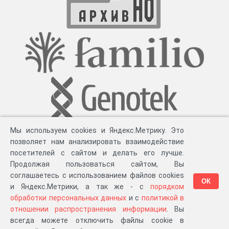
Мы используем cookies и Яндекс.Метрику. Это
позволяет нам анализировать взаимодействие
посетителей с сайтом и делать его лучше.
Продолжая пользоваться сайтом, Вы
соглашаетесь с использованием файлов cookies
ОК
и Яндекс.Метрики, а так же - с
порядком
обработки персональных данных
и с
политикой в
Разработка компании «
Великіе предки
», 2023-2026 гг.
Блог
.
Суть проекта
.
отношении распространения информации
. Вы
Персональные данные
.
Распространение информации
.
ЧаВО
.
Сборка 111.37
всегда можете отключить файлы cookie в
в «Мои документы»