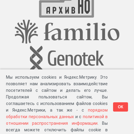
Мы используем cookies и Яндекс.Метрику. Это
позволяет нам анализировать взаимодействие
посетителей с сайтом и делать его лучше.
Продолжая пользоваться сайтом, Вы
соглашаетесь с использованием файлов cookies
ОК
и Яндекс.Метрики, а так же - с
порядком
обработки персональных данных
и с
политикой в
Разработка компании «
Великіе предки
», 2023-2026 гг.
Блог
.
Суть проекта
.
отношении распространения информации
. Вы
Персональные данные
.
Распространение информации
.
ЧаВО
.
Сборка 111.37
всегда можете отключить файлы cookie в
в «Мои документы»