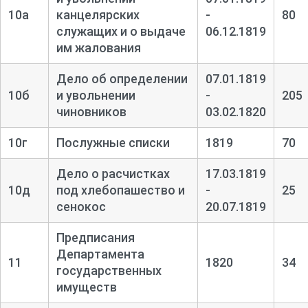
10а
канцелярских
-
80
служащих и о выдаче
06.12.1819
им жалования
Дело об определении
07.01.1819
10б
и увольнении
-
205
чиновников
03.02.1820
10г
Послужные списки
1819
70
Дело о расчистках
17.03.1819
10д
под хлебопашество и
-
25
сенокос
20.07.1819
Предписания
Департамента
11
1820
34
государственных
имуществ