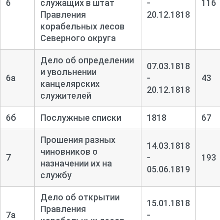
6
служащих в штат
-
116
Правления
20.12.1818
корабельных лесов
Северного округа
Дело об определении
07.03.1818
и увольнении
6а
-
43
канцелярских
20.12.1818
служителей
6б
Послужные списки
1818
67
Прошения разных
14.03.1818
чиновников о
7
-
193
назначении их на
05.06.1819
службу
Дело об открытии
15.01.1818
Правления
7а
-