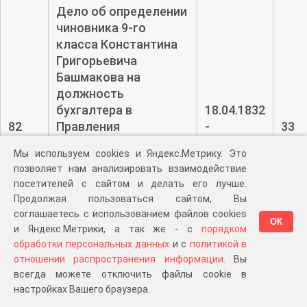
Дело об определении
чиновника 9-
го
класса Константина
Григорьевича
Башмакова на
должность
бухгалтера в
18.04.1832
82
Правления
-
33
корабельных лесов
10.06.1832
Мы используем cookies и Яндекс.Метрику. Это
Северного округа и
позволяет нам анализировать взаимодействие
бухгалтера Правления
посетителей с сайтом и делать его лучше.
чиновника 9-
го
Продолжая пользоваться сайтом, Вы
класса Матвея
соглашаетесь с использованием файлов cookies
ОК
Эхлакова на
и Яндекс.Метрики, а так же - с
порядком
должность советника
обработки персональных данных
и с
политикой в
отношении распространения информации
. Вы
Прошение чиновника
всегда можете отключить файлы cookie в
9-
го класса
настройках Вашего браузера.
26.04.1832
Федорова о