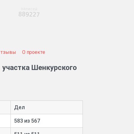
записей
889227
Отзывы
О проекте
 участка Шенкурского
Дел
583 из 567