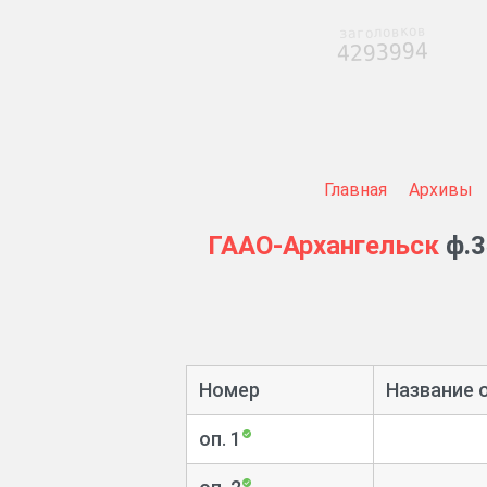
заголовков
4293994
Главная
Архивы
ГААО-Архангельск
ф.3
Номер
Название 
оп. 1