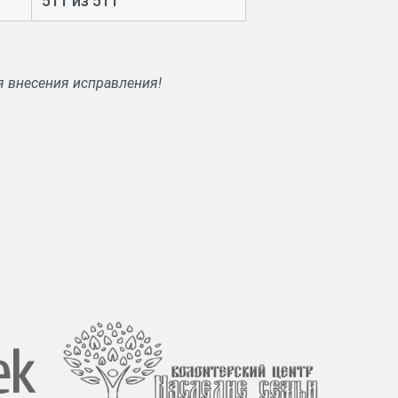
511 из 511
я внесения исправления!