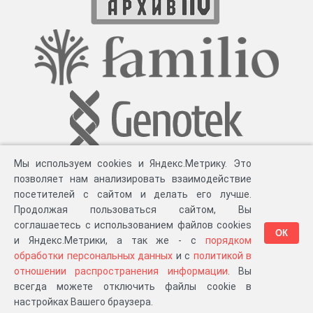
Мы используем cookies и Яндекс.Метрику. Это
позволяет нам анализировать взаимодействие
посетителей с сайтом и делать его лучше.
Продолжая пользоваться сайтом, Вы
соглашаетесь с использованием файлов cookies
ОК
и Яндекс.Метрики, а так же - с
порядком
обработки персональных данных
и с
политикой в
Разработка компании «
Великіе предки
», 2023-2026 гг.
Блог
.
Суть проекта
.
отношении распространения информации
. Вы
Персональные данные
.
Распространение информации
.
ЧаВО
.
Сборка 111.35
всегда можете отключить файлы cookie в
в «Мои документы»
настройках Вашего браузера.
…или в один из ваших проектов: