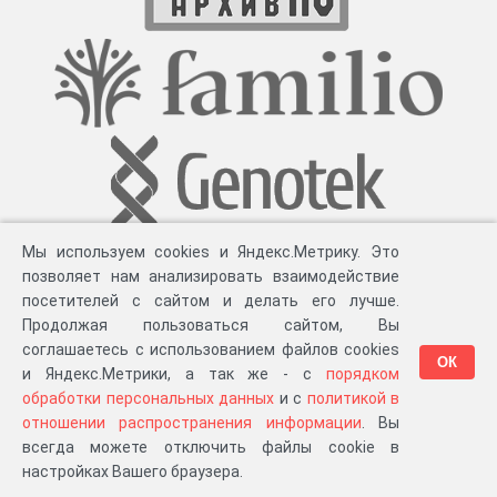
Мы используем cookies и Яндекс.Метрику. Это
позволяет нам анализировать взаимодействие
посетителей с сайтом и делать его лучше.
Продолжая пользоваться сайтом, Вы
соглашаетесь с использованием файлов cookies
ОК
и Яндекс.Метрики, а так же - с
порядком
обработки персональных данных
и с
политикой в
Разработка компании «
Великіе предки
», 2023-2026 гг.
Блог
.
Суть проекта
.
отношении распространения информации
. Вы
Персональные данные
.
Распространение информации
.
ЧаВО
.
Сборка 111.46
всегда можете отключить файлы cookie в
в «Мои документы»
настройках Вашего браузера.
…или в один из ваших проектов: