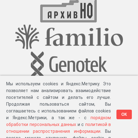
Мы используем cookies и Яндекс.Метрику. Это
позволяет нам анализировать взаимодействие
посетителей с сайтом и делать его лучше.
Продолжая пользоваться сайтом, Вы
соглашаетесь с использованием файлов cookies
ОК
и Яндекс.Метрики, а так же - с
порядком
обработки персональных данных
и с
политикой в
Разработка компании «
Великіе предки
», 2023-2026 гг.
Блог
.
Суть проекта
.
отношении распространения информации
. Вы
Персональные данные
.
Распространение информации
.
ЧаВО
.
Сборка 111.39