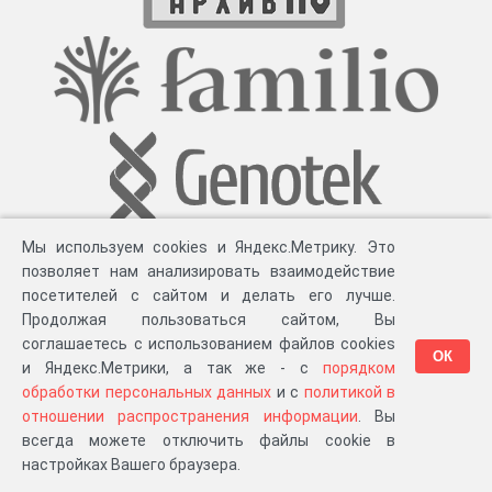
Мы используем cookies и Яндекс.Метрику. Это
позволяет нам анализировать взаимодействие
посетителей с сайтом и делать его лучше.
Продолжая пользоваться сайтом, Вы
соглашаетесь с использованием файлов cookies
ОК
и Яндекс.Метрики, а так же - с
порядком
обработки персональных данных
и с
политикой в
Разработка компании «
Великіе предки
», 2023-2026 гг.
Блог
.
Суть проекта
.
отношении распространения информации
. Вы
Персональные данные
.
Распространение информации
.
ЧаВО
.
Сборка 111.35
всегда можете отключить файлы cookie в
в «Мои документы»
настройках Вашего браузера.
…или в один из ваших проектов: