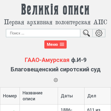
Великія описи
Первая архивная волонтерская АИС
Меню
ГААО-Амурская
ф.И-9
Благовещенский сиротский суд
Название
Номер
Даты
Дел
описи
1886-
611 из