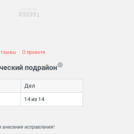
записей
888991
Отзывы
О проекте
ческий подрайон
Дел
14 из 14
я внесения исправления!