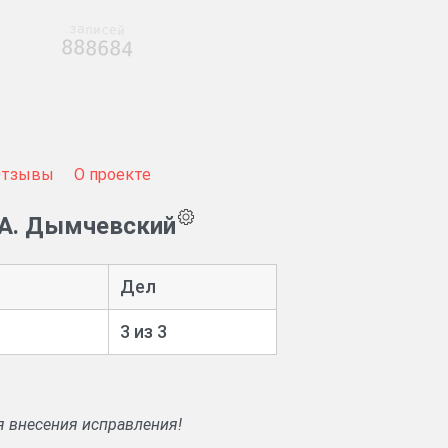
записей
888684
Отзывы
О проекте
 А. Дымчевский
Дел
3 из 3
я внесения исправления!