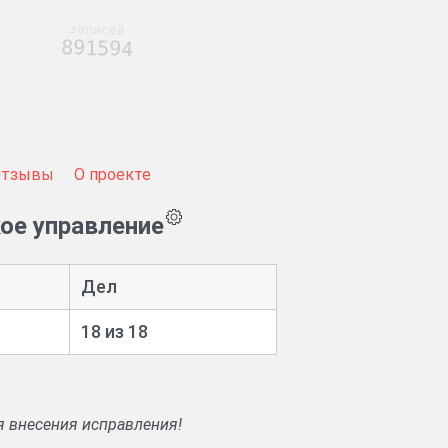
записей
891594
Отзывы
О проекте
ое управление
Дел
18 из 18
я внесения исправления!